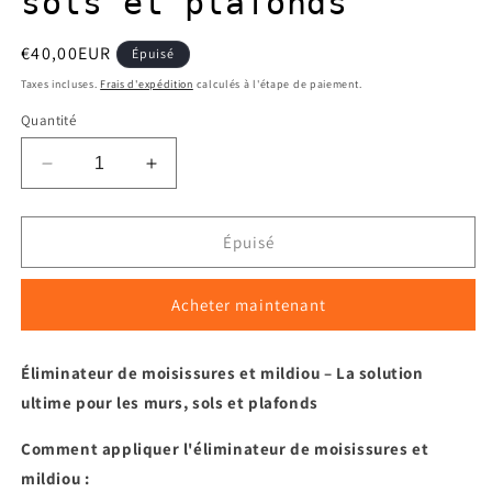
sols et plafonds
Prix
€40,00EUR
Épuisé
habituel
Taxes incluses.
Frais d'expédition
calculés à l'étape de paiement.
Quantité
Réduire
Augmenter
la
la
quantité
quantité
de
de
Épuisé
Fongicide
Fongicide
-
-
Acheter maintenant
Éliminateur
Éliminateur
de
de
moisissures
moisissures
Éliminateur de moisissures et mildiou – La solution
et
et
ultime pour les murs, sols et plafonds
de
de
mildiou
mildiou
Comment appliquer l'éliminateur de moisissures et
pour
pour
murs,
murs,
mildiou :