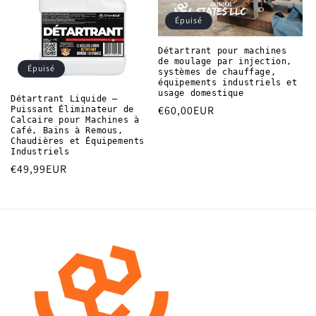
t
Épuisé
i
Détartrant pour machines
de moulage par injection,
o
Épuisé
systèmes de chauffage,
équipements industriels et
n
usage domestique
Détartrant Liquide –
Prix
€60,00EUR
Puissant Éliminateur de
:
Calcaire pour Machines à
habituel
Café, Bains à Remous,
Chaudières et Équipements
Industriels
Prix
€49,99EUR
habituel