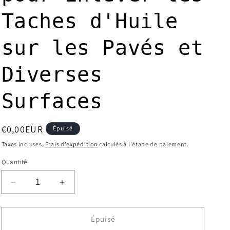
Taches d'Huile
sur les Pavés et
Diverses
Surfaces
Prix
€0,00EUR
Épuisé
habituel
Taxes incluses.
Frais d'expédition
calculés à l'étape de paiement.
Quantité
Réduire
Augmenter
la
la
quantité
quantité
de
de
Épuisé
Détachant
Détachant