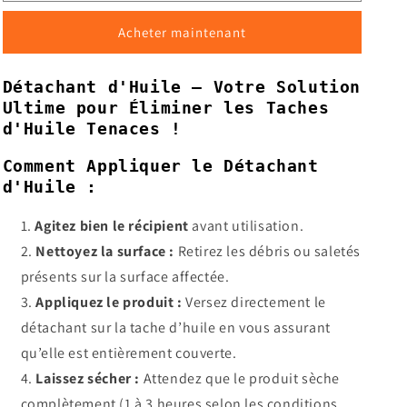
d&#39;Huile
d&#39;Huile
Acheter maintenant
–
–
Méthode
Méthode
Efficace
Efficace
Détachant d'Huile – Votre Solution
pour
pour
Ultime pour Éliminer les Taches
Enlever
Enlever
d'Huile Tenaces !
les
les
Taches
Taches
Comment Appliquer le Détachant
d&#39;Huile
d&#39;Huile
d'Huile :
sur
sur
les
les
Agitez bien le récipient
avant utilisation.
Pavés
Pavés
et
et
Nettoyez la surface :
Retirez les débris ou saletés
Diverses
Diverses
présents sur la surface affectée.
Surfaces
Surfaces
Appliquez le produit :
Versez directement le
détachant sur la tache d’huile en vous assurant
qu’elle est entièrement couverte.
Laissez sécher :
Attendez que le produit sèche
complètement (1 à 3 heures selon les conditions