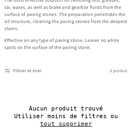
The most effective solution for removing oils, greases,
t
tar, waxes, as well as brake and gearbox fluids from the
surface of paving stones. The preparation penetrates the
i
oil structure, cleaning the paving stones from the deepest
o
stains.
n
Effective on any type of paving stone. Leaves no white
spots on the surface of the paving stone.
:
Filtrer et trier
0 produit
Aucun produit trouvé
Utiliser moins de filtres ou
tout supprimer