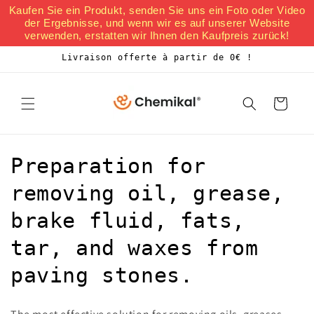
et
Kaufen Sie ein Produkt, senden Sie uns ein Foto oder Video
passer
der Ergebnisse, und wenn wir es auf unserer Website
au
verwenden, erstatten wir Ihnen den Kaufpreis zurück!
contenu
Livraison offerte à partir de 0€ !
Panier
C
Preparation for
o
removing oil, grease,
l
brake fluid, fats,
l
tar, and waxes from
e
paving stones.
c