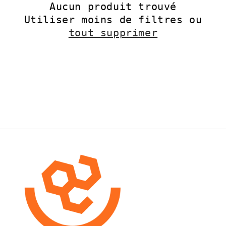
Aucun produit trouvé
t
Utiliser moins de filtres ou
i
tout supprimer
o
n
: