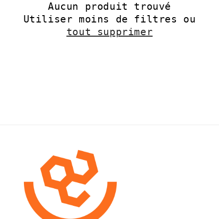
Aucun produit trouvé
t
Utiliser moins de filtres ou
i
tout supprimer
o
n
: