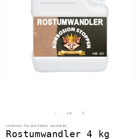
Medien
M
1
2
in
in
Modal
M
öffnen
ö
von
1
/
6
CHEMIKAL POLSKA PAWEŁ JAGIENIAK
Rostumwandler 4 kg