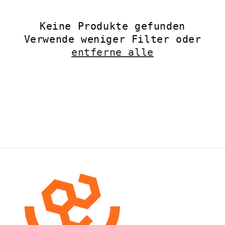
r
Keine Produkte gefunden
i
Verwende weniger Filter oder
e
entferne alle
: