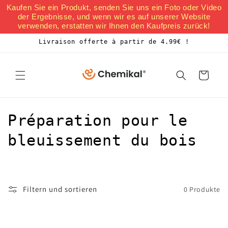
Direkt
Kaufen Sie ein Produkt, senden Sie uns ein Foto oder Video
zum
der Ergebnisse, und wenn wir es auf unserer Website
Inhalt
verwenden, erstatten wir Ihnen den Kaufpreis zurück!
Livraison offerte à partir de 4.99€ !
Warenkorb
K
Préparation pour le
a
bleuissement du bois
t
e
Filtern und sortieren
0 Produkte
g
o