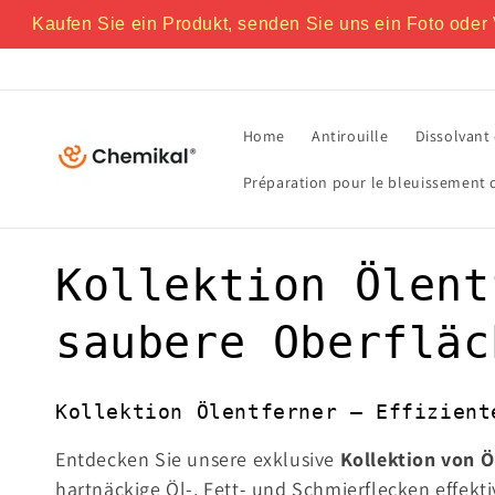
Direkt
zum
Kaufen Sie ein Produkt, senden Sie uns ein Foto oder 
Inhalt
Home
Antirouille
Dissolvant 
Préparation pour le bleuissement 
K
Kollektion Ölent
a
saubere Oberfläc
t
Kollektion Ölentferner – Effizient
e
Entdecken Sie unsere exklusive
Kollektion von Ö
hartnäckige Öl-, Fett- und Schmierflecken effekt