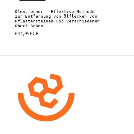
Ölentferner – Effektive Methode
zur Entfernung von Ölflecken von
Pflastersteinen und verschiedenen
Oberflächen
Normaler
€44,99EUR
Preis