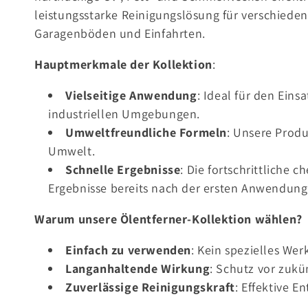
g
leistungsstarke Reinigungslösung für verschieden
Garagenböden und Einfahrten.
o
Hauptmerkmale der Kollektion
:
r
Vielseitige Anwendung
: Ideal für den Eins
i
industriellen Umgebungen.
Umweltfreundliche Formeln
: Unsere Produ
e
Umwelt.
Schnelle Ergebnisse
: Die fortschrittliche
:
Ergebnisse bereits nach der ersten Anwendung
Warum unsere Ölentferner-Kollektion wählen?
Einfach zu verwenden
: Kein spezielles We
Langanhaltende Wirkung
: Schutz vor zuk
Zuverlässige Reinigungskraft
: Effektive E