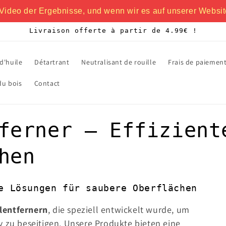
Video der Ergebnisse, und wenn wir es auf unserer Websit
Livraison offerte à partir de 4.99€ !
d'huile
Détartrant
Neutralisant de rouille
Frais de paiement
du bois
Contact
ferner – Effizient
hen
e Lösungen für saubere Oberflächen
lentfernern
, die speziell entwickelt wurde, um
iv zu beseitigen. Unsere Produkte bieten eine