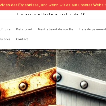
Video der Ergebnisse, und wenn wir es auf unserer Websit
Livraison offerte à partir de 0€ !
d'huile
Détartrant
Neutralisant de rouille
Frais de paiement
du bois
Contact