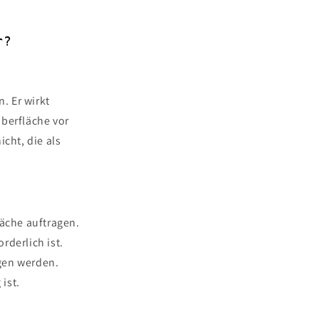
r?
. Er wirkt
Oberfläche vor
cht, die als
läche auftragen.
rderlich ist.
gen werden.
ist.