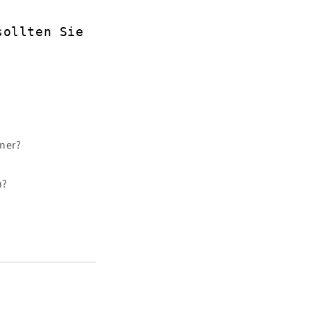
sollten Sie
ner?
n?