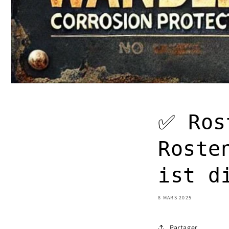
✅ Ros
Roste
ist d
8 MARS 2025
Partager