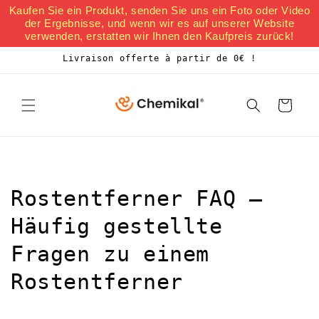
et
Kaufen Sie ein Produkt, senden Sie uns ein Foto oder Video
passer
der Ergebnisse, und wenn wir es auf unserer Website
au
verwenden, erstatten wir Ihnen den Kaufpreis zurück!
contenu
Livraison offerte à partir de 0€ !
Panier
Rostentferner FAQ –
Häufig gestellte
Fragen zu einem
Rostentferner