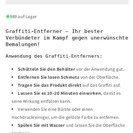
–
–
Professionelle
Professionelle
Graffitientfernung
Graffitientfernung
989 auf Lager
für
für
verschiedene
verschiedene
Graffiti-Entferner – Ihr bester
Oberflächen
Oberflächen
Verbündeter im Kampf gegen unerwünschte
Bemalungen!
Anwendung des Graffiti-Entferners:
Schütteln Sie den Behälter
vor der Anwendung gut.
Entfernen Sie losen Schmutz
von der Oberfläche.
Tragen Sie das Produkt direkt
auf das Graffiti auf.
Lassen Sie es 10–20 Minuten einwirken
, damit es
seine Wirkung entfalten kann.
Verwenden Sie eine Bürste oder einen
Hochdruckreiniger, um die gelöste Farbe zu entfernen.
Spülen Sie mit Wasser
und lassen Sie die Oberfläche