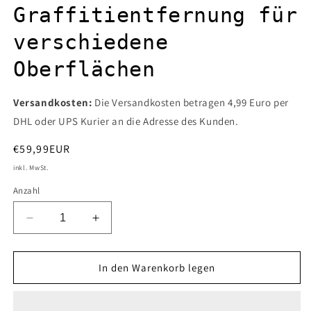
Graffitientfernung für
verschiedene
Oberflächen
Versandkosten:
Die Versandkosten betragen 4,99 Euro per
DHL oder UPS Kurier an die Adresse des Kunden.
Normaler
€59,99EUR
Preis
inkl. MwSt.
Anzahl
Verringere
Erhöhe
die
die
Menge
Menge
für
für
In den Warenkorb legen
Graffiti-
Graffiti-
Entferner
Entferner