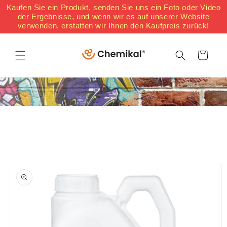
Direkt
Kaufen Sie ein Produkt, senden Sie uns ein Foto oder Video
zum
der Ergebnisse, und wenn wir es auf unserer Website
Inhalt
verwenden, erstatten wir Ihnen den Kaufpreis zurück!
Warenkorb
oduktinformationen
ringen