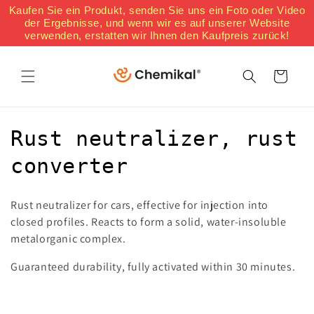
Direkt
Kaufen Sie ein Produkt, senden Sie uns ein Foto oder Video
zum
der Ergebnisse, und wenn wir es auf unserer Website
Inhalt
verwenden, erstatten wir Ihnen den Kaufpreis zurück!
Warenkorb
K
Rust neutralizer, rust
a
converter
t
Rust neutralizer for cars, effective for injection into
e
closed profiles. Reacts to form a solid, water-insoluble
metalorganic complex.
g
Guaranteed durability, fully activated within 30 minutes.
o
r