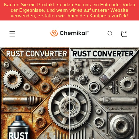
Direkt
Kaufen Sie ein Produkt, senden Sie uns ein Foto oder Video
zum
der Ergebnisse, und wenn wir es auf unserer Website
Inhalt
verwenden, erstatten wir Ihnen den Kaufpreis zurück!
Warenkorb