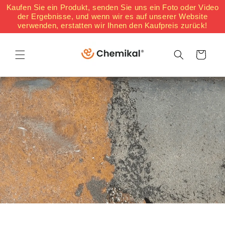
Direkt
Kaufen Sie ein Produkt, senden Sie uns ein Foto oder Video
zum
der Ergebnisse, und wenn wir es auf unserer Website
Inhalt
verwenden, erstatten wir Ihnen den Kaufpreis zurück!
Warenkorb